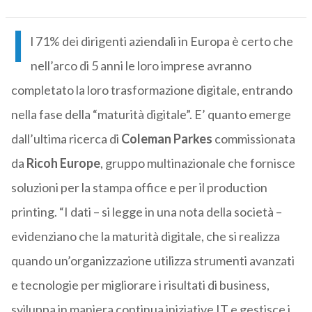
I
l 71% dei dirigenti aziendali in Europa è certo che
nell’arco di 5 anni le loro imprese avranno
completato la loro trasformazione digitale, entrando
nella fase della “maturità digitale”. E’ quanto emerge
dall’ultima ricerca di
Coleman Parkes
commissionata
da
Ricoh Europe
, gruppo multinazionale che fornisce
soluzioni per la stampa office e per il production
printing. “I dati – si legge in una nota della società –
evidenziano che la maturità digitale, che si realizza
quando un’organizzazione utilizza strumenti avanzati
e tecnologie per migliorare i risultati di business,
sviluppa in maniera continua iniziative IT e gestisce i