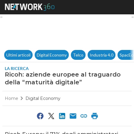
Ricoh: aziende europee al tra
Ultimi articoli
Digital Economy
Telco
Industria 4.0
SpacEc
LA RICERCA
Ricoh: aziende europee al traguardo
della “maturità digitale”
Home
Digital Economy