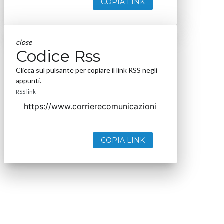
COPIA LINK
close
Codice Rss
Clicca sul pulsante per copiare il link RSS negli
appunti.
RSS link
COPIA LINK