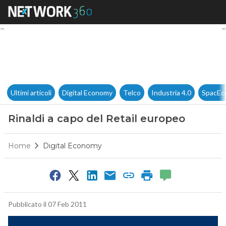
Rinaldi a capo del Retail eur
Ultimi articoli
Digital Economy
Telco
Industria 4.0
SpacEc
Rinaldi a capo del Retail europeo
Home
Digital Economy
Pubblicato il 07 Feb 2011