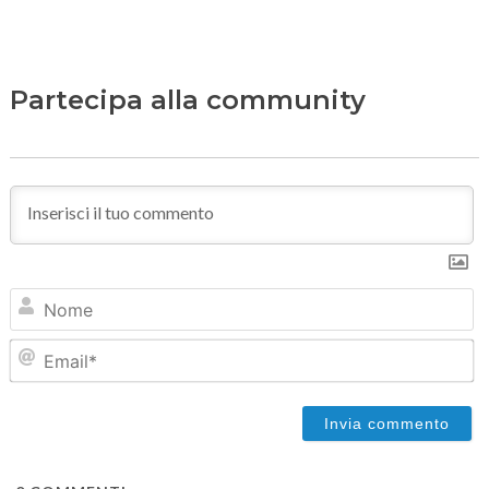
Partecipa alla community
N
Em