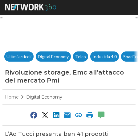
Rivoluzione storage, Emc all’
Ultimi articoli
Digital Economy
Telco
Industria 4.0
SpacEc
Rivoluzione storage, Emc all’attacco
del mercato Pmi
Home
Digital Economy
L’Ad Tucci presenta ben 41 prodotti