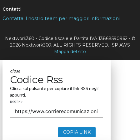
Contatti
Contatta il nostro team per maggiori informazioni
Nextwork360 - Codice fiscale e Partita IVA 13868590962 - ©
2026 Nextwork360. ALL RIGHTS RESERVED. ISP AWS
Mappa del sito
close
Codice Rss
Clicca sul pulsante per copiare il link RSS negli
appunti.
RSS link
COPIA LINK