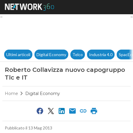
Roberto Collavizza nuovo cap
Ultimi articoli
Digital Economy
Telco
Industria 4.0
SpacEc
Roberto Collavizza nuovo capogruppo
Tlc e IT
Home
Digital Economy
Pubblicato il 13 Mag 2013