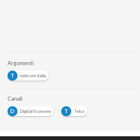
Argomenti
T
telecom italia
Canali
D
T
Digital Economy
Telco
…