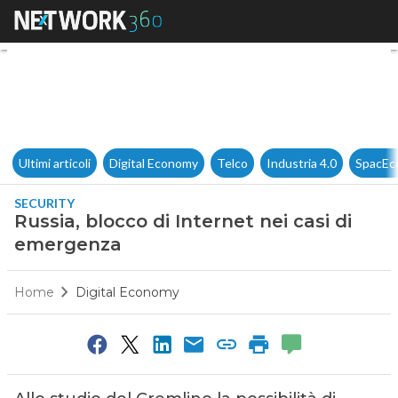
Russia, blocco di Internet ne
Ultimi articoli
Digital Economy
Telco
Industria 4.0
SpacEc
SECURITY
Russia, blocco di Internet nei casi di
emergenza
Home
Digital Economy