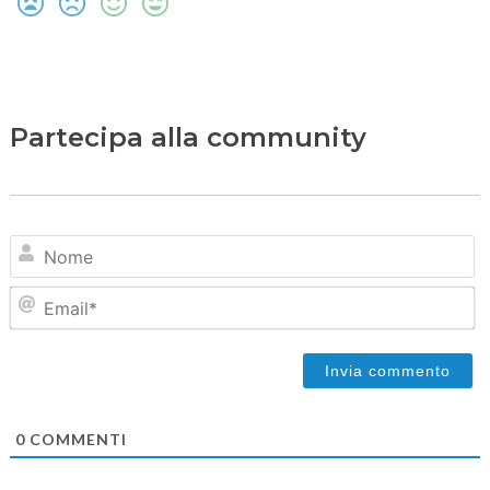
Partecipa alla community
N
Em
0
COMMENTI