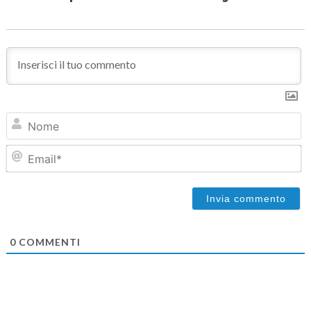
N
Em
0
COMMENTI