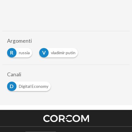
Argomenti
R
V
russia
vladimir putin
Canali
D
Digital Economy