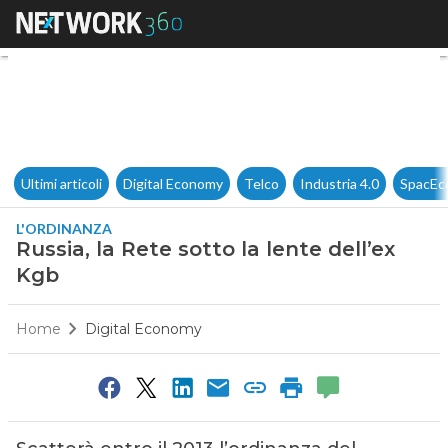
Russia, la Rete sotto la lente 
Ultimi articoli
Digital Economy
Telco
Industria 4.0
SpacEc
L'ORDINANZA
Russia, la Rete sotto la lente dell’ex
Kgb
Home
Digital Economy