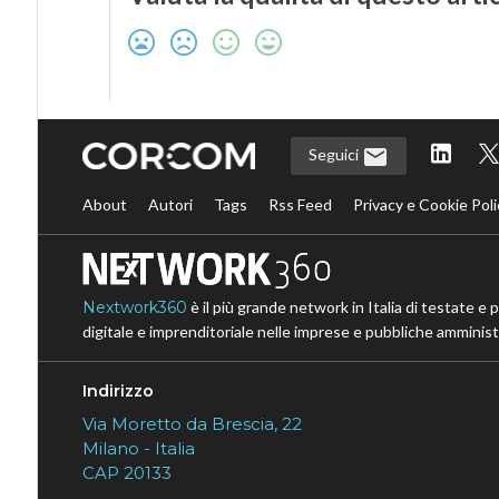
Seguici
About
Autori
Tags
Rss Feed
Privacy e Cookie Poli
Nextwork360
è il più grande network in Italia di testate e 
digitale e imprenditoriale nelle imprese e pubbliche amministr
Indirizzo
Via Moretto da Brescia, 22
Milano - Italia
CAP 20133