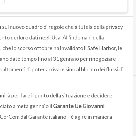
a
sul nuovo quadro di regole che a tutela della privacy
ento dei loro dati negli Usa. All’indomani della
,
che lo scorso ottobre ha invalidato il Safe Harbor, le
vano dato tempo fino al 31 gennaio per rinegoziare
trimenti di poter arrivare sino al blocco dei flussi di
irà per fare il punto della situazione e decidere
G
Giovanni Buttarelli
ciato a metà gennaio
il Garante Ue Giovanni
a CorCom dal Garante italiano – è agire in maniera