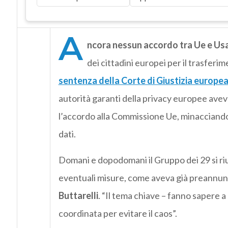
A
ncora nessun accordo tra Ue e Us
dei cittadini europei per il trasferim
sentenza della Corte di Giustizia europea
autorità garanti della privacy europee ave
l’accordo alla Commissione Ue, minacciando al
dati.
Domani e dopodomani il Gruppo dei 29 si riun
eventuali misure, come aveva già preannun
Buttarelli
. “Il tema chiave – fanno sapere 
coordinata per evitare il caos”.