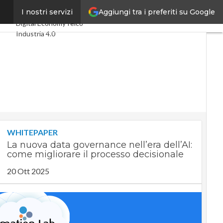
Aggiungi tra i preferiti su Google
caos
I nostri servizi
Ultimi articoli
Digital Economy
Telco
Industria 4.0
SpacEconomy
PA Digitale
Green economy
Intelligenza artificiale
Videointerviste
Le Guide di CorCom
Podcast
Privacy
WHITEPAPER
La nuova data governance nell’era dell’AI:
come migliorare il processo decisionale
20 Ott 2025