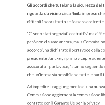
Gli accordi che tutelano la sicurezza del 
riguarda da vicino circa 4mila imprese
che,
difficoltà soprattutto se fossero costrette 
“Ci sono stati negoziati costruttivi ma diffic
però non ci siamo ancora, ma la Commission
accordo”, ha dichiarato il portavoce della co
presidente Juncker, il primo vicepresident
assicurato il portavoce, “stanno seguendo mol
che un’intesa sia possibile se tutte le parti 
Ad impedire il raggiungimento di una nuova i
Commissione aggiornerà la commissione libe
contatto con il Garante Ue per la privacy.