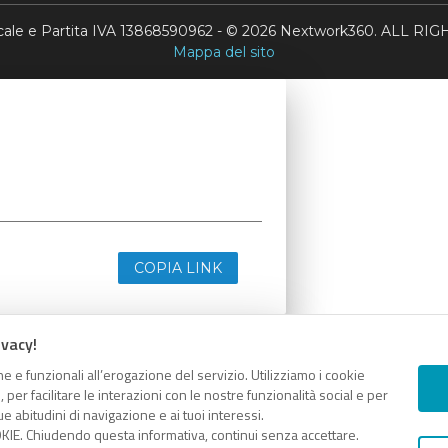
scale e Partita IVA 13868590962 - © 2026 Nextwork360. ALL 
Mappa del sito
COPIA LINK
ivacy!
e e funzionali all’erogazione del servizio. Utilizziamo i cookie
er facilitare le interazioni con le nostre funzionalità social e per
e abitudini di navigazione e ai tuoi interessi.
KIE. Chiudendo questa informativa, continui senza accettare.