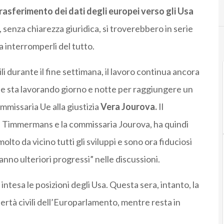
trasferimento dei dati degli europei verso gli Usa
 senza chiarezza giuridica, si troverebbero in serie
a interromperli del tutto.
ili durante il fine settimana, il lavoro continua ancora
e sta lavorando giorno e notte per raggiungere un
mmissaria Ue alla giustizia
Vera Jourova.
Il
e Timmermans e la commissaria Jourova, ha quindi
to da vicino tutti gli sviluppi e sono ora fiduciosi
fanno ulteriori progressi” nelle discussioni.
ntesa le posizioni degli Usa. Questa sera, intanto, la
rtà civili dell’Europarlamento, mentre resta in