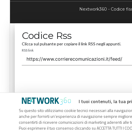
Nextwork360 - Codice fi
Codice Rss
Clicca sul pulsante per copiare il link RSS negli appunti.
RSS link
I tuoi contenuti, la tua pr
Codice Rss
Su questo sito utilizziamo cookie tecnici necessari alla navigazion
Clicca sul pulsante per copiare il link RSS negli appunti.
anche per fornirti un’esperienza di navigazione sempre migliore, p
RSS link
consentirti di ricevere comunicazioni di marketing aderenti alle tu
Puoi esprimere il tuo consenso cliccando su ACCETTA TUTTI I COO