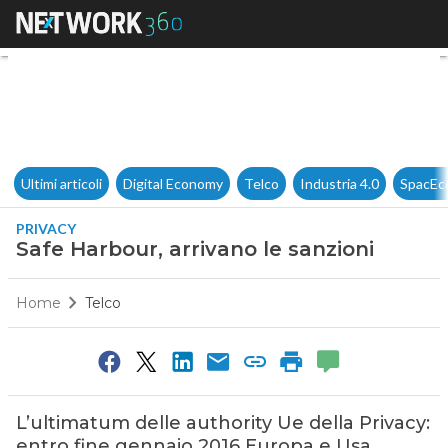
Safe Harbour, arrivano le sanz
Ultimi articoli
Digital Economy
Telco
Industria 4.0
SpacEc
PRIVACY
Safe Harbour, arrivano le sanzioni
Home
Telco
L’ultimatum delle authority Ue della Privacy:
entro fine gennaio 2016 Europa e Usa