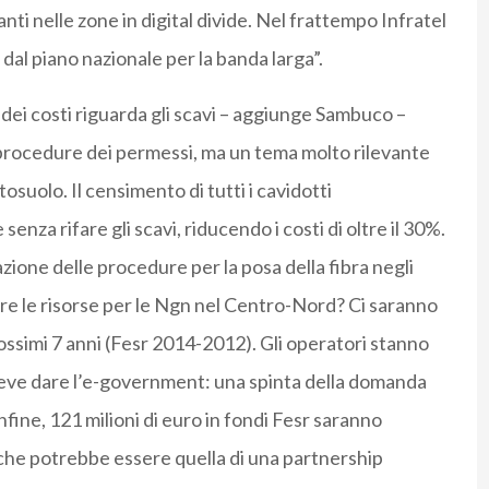
ti nelle zone in digital divide. Nel frattempo Infratel
dal piano nazionale per la banda larga”.
dei costi riguarda gli scavi – aggiunge Sambuco –
e procedure dei permessi, ma un tema molto rilevante
osuolo. Il censimento di tutti i cavidotti
enza rifare gli scavi, riducendo i costi di oltre il 30%.
azione delle procedure per la posa della fibra negli
ire le risorse per le Ngn nel Centro-Nord? Ci saranno
 prossimi 7 anni (Fesr 2014-2012). Gli operatori stanno
o deve dare l’e-government: una spinta della domanda
Infine, 121 milioni di euro in fondi Fesr saranno
a che potrebbe essere quella di una partnership