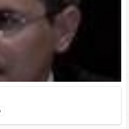
A
agenda digitale
i