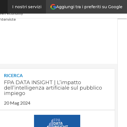
Aggiungi tra i preferiti su Google
I nostri servizi
y
Telco
Industria 4.0
een economy
nterviste
t
Privacy
RICERCA
FPA DATA INSIGHT | L’impatto
dell’intelligenza artificiale sul pubblico
impiego
20 Mag 2024