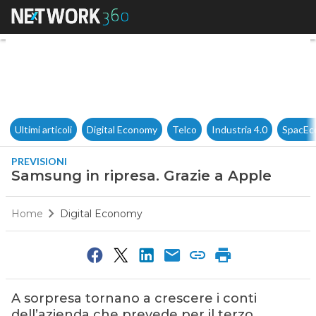
Samsung in ripresa. Grazie a 
Ultimi articoli
Digital Economy
Telco
Industria 4.0
SpacEc
PREVISIONI
Samsung in ripresa. Grazie a Apple
Home
Digital Economy
A sorpresa tornano a crescere i conti
dell’azienda che prevede per il terzo