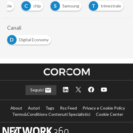
C
S
T
apple
chip
Samsung
trimestrale
Canali
D
Digital Economy
Seguici
About
Autori
Tags
Rss Feed
Privacy e Cookie Policy
Terms&Conditions Contenuti Specialistici
Cookie Center