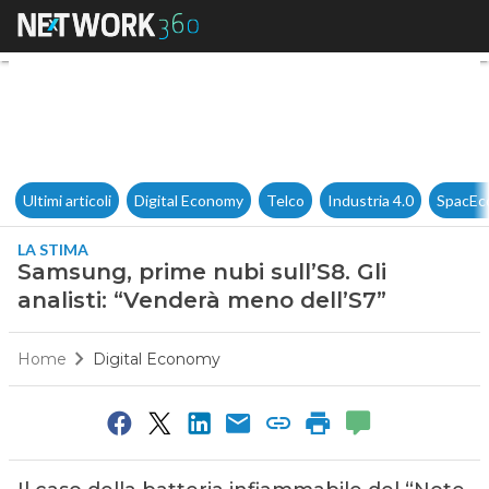
Samsung, prime nubi sull’S8. G
Ultimi articoli
Digital Economy
Telco
Industria 4.0
SpacEc
LA STIMA
Samsung, prime nubi sull’S8. Gli
analisti: “Venderà meno dell’S7”
Home
Digital Economy