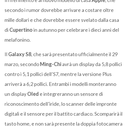
Il riferimento è al nuovo modello di casa
Apple
, che
secondo i rumor dovrebbe arrivare a costare oltre
mille dollari e che dovrebbe essere svelato dalla casa
di
Cupertino
in autunno per celebrare i dieci anni del
melafonino.
Il
Galaxy S8
, che sarà presentato ufficialmente il 29
marzo, secondo
Ming-Chi
avrà un display da 5,8 pollici
contro i 5,1 pollici dell’S7, mentre la versione Plus
arriverà a 6,2 pollici. Entrambi i modelli monteranno
un display
Oled
e integreranno un sensore di
riconoscimento dell’iride, lo scanner delle impronte
digitali e il sensore per il battito cardiaco. Scomparirà il
tasto home, e non sarà presente la doppia fotocamera