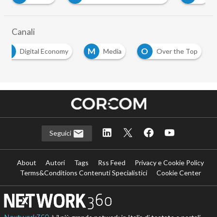
Canali
D
M
O
Digital Economy
Media
Over the Top
Seguici
About
Autori
Tags
Rss Feed
Privacy e Cookie Policy
Terms&Conditions Contenuti Specialistici
Cookie Center