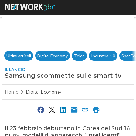
Samsung scommette sulle sm
Ultimi articoli
Digital Economy
Telco
Industria 4.0
SpacEc
IL LANCIO
Samsung scommette sulle smart tv
Home
Digital Economy
Il 23 febbraio debuttano in Corea del Sud 16
nuovi modelli di apparecchi “intelligenti”.