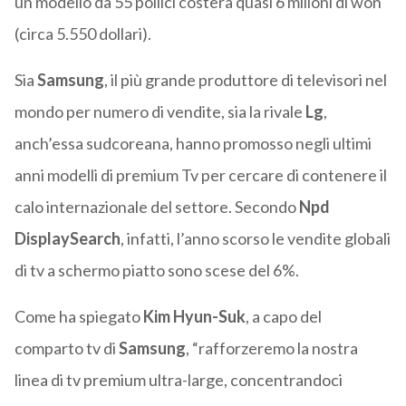
un modello da 55 pollici costerà quasi 6 milioni di won
(circa 5.550 dollari).
Sia
Samsung
, il più grande produttore di televisori nel
mondo per numero di vendite, sia la rivale
Lg
,
anch’essa sudcoreana, hanno promosso negli ultimi
anni modelli di premium Tv per cercare di contenere il
calo internazionale del settore. Secondo
Npd
DisplaySearch
, infatti, l’anno scorso le vendite globali
di tv a schermo piatto sono scese del 6%.
Come ha spiegato
Kim Hyun-Suk
, a capo del
comparto tv di
Samsung
, “rafforzeremo la nostra
linea di tv premium ultra-large, concentrandoci