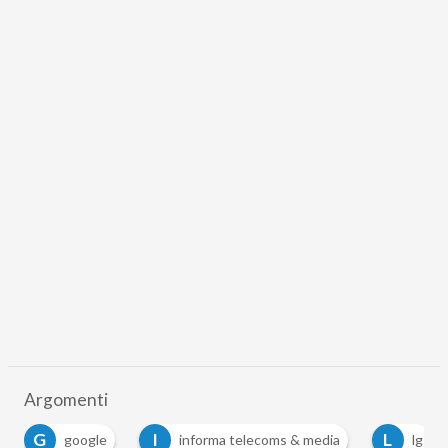
Argomenti
G
I
L
google
informa telecoms & media
lg