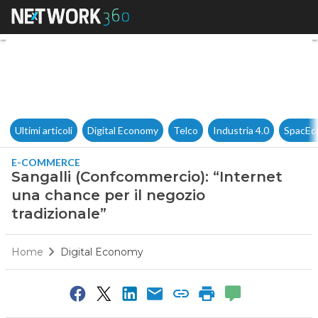
Sangalli (Confcommercio): “In
Ultimi articoli
Digital Economy
Telco
Industria 4.0
SpacEc
E-COMMERCE
Sangalli (Confcommercio): “Internet
una chance per il negozio
tradizionale”
Home
Digital Economy