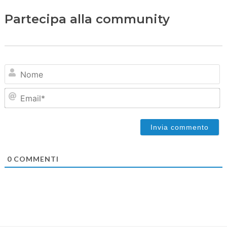
Partecipa alla community
N
Em
0
COMMENTI