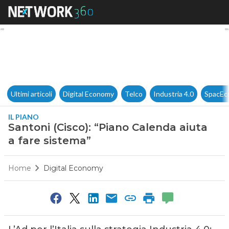
Santoni (Cisco): “Piano Calend
Ultimi articoli
Digital Economy
Telco
Industria 4.0
SpacEc
IL PIANO
Santoni (Cisco): “Piano Calenda aiuta
a fare sistema”
Home
Digital Economy