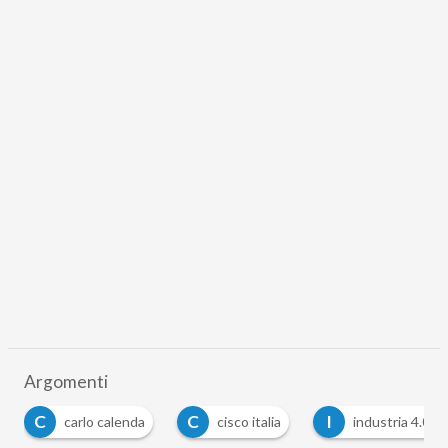
Argomenti
C
C
I
carlo calenda
cisco italia
industria 4.0