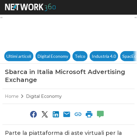
Sbarca in Italia Microsoft Ad
Ultimi articoli
Digital Economy
Telco
Industria 4.0
SpacEc
Sbarca in Italia Microsoft Advertising
Exchange
Home
Digital Economy
Parte la piattaforma di aste virtuali per la