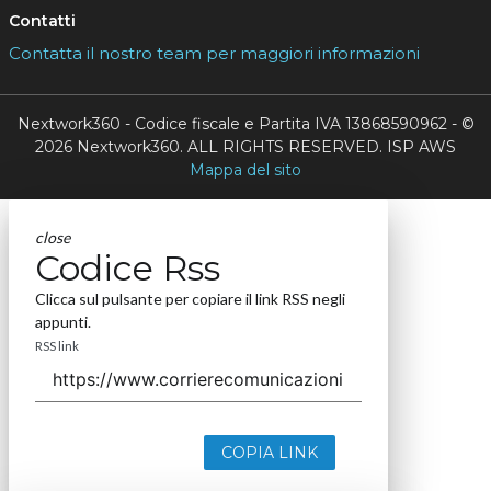
Contatti
Contatta il nostro team per maggiori informazioni
Nextwork360 - Codice fiscale e Partita IVA 13868590962 - ©
2026 Nextwork360. ALL RIGHTS RESERVED. ISP AWS
Mappa del sito
close
Codice Rss
Clicca sul pulsante per copiare il link RSS negli
appunti.
RSS link
COPIA LINK