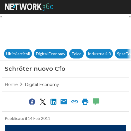
Schröter nuovo Cfo
Ultimi articoli
Digital Economy
Telco
Industria 4.0
SpacEc
Schröter nuovo Cfo
Home
Digital Economy
Pubblicato il 14 Feb 2011