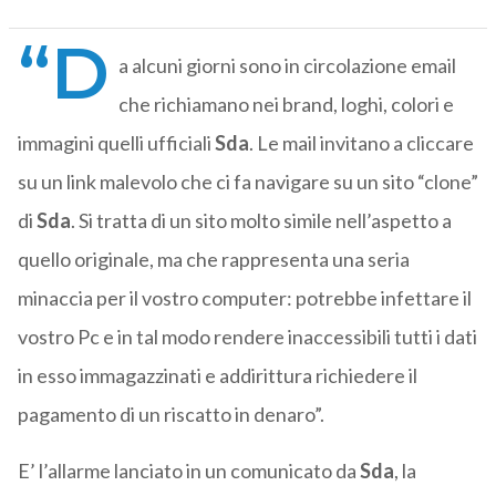
“D
a alcuni giorni sono in circolazione email
che richiamano nei brand, loghi, colori e
immagini quelli ufficiali
Sda
. Le mail invitano a cliccare
su un link malevolo che ci fa navigare su un sito “clone”
di
Sda
. Si tratta di un sito molto simile nell’aspetto a
quello originale, ma che rappresenta una seria
minaccia per il vostro computer: potrebbe infettare il
vostro Pc e in tal modo rendere inaccessibili tutti i dati
in esso immagazzinati e addirittura richiedere il
pagamento di un riscatto in denaro”.
E’ l’allarme lanciato in un comunicato da
Sda
, la