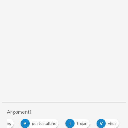
Argomenti
P
T
V
hishing
poste italiane
trojan
virus