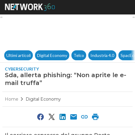
Sda, allerta phishing: “Non apr
Ultimi articoli
Digital Economy
Telco
Industria 4.0
SpacEc
CYBERSECURITY
Sda, allerta phishing: “Non aprite le e-
mail truffa”
Home
Digital Economy