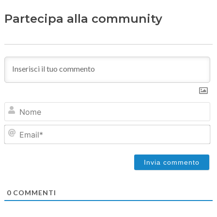
Partecipa alla community
N
Em
0
COMMENTI