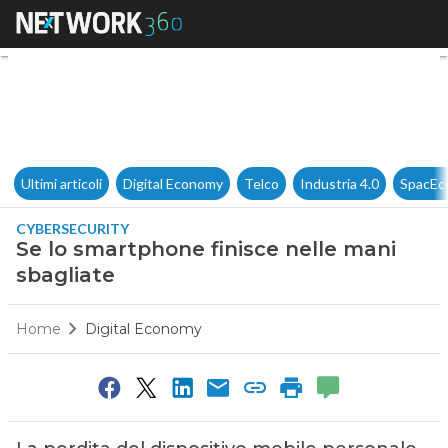
Se lo smartphone finisce nell
Ultimi articoli
Digital Economy
Telco
Industria 4.0
SpacEc
CYBERSECURITY
Se lo smartphone finisce nelle mani
sbagliate
Home
Digital Economy