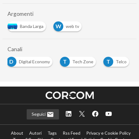
Argomenti
W
Banda Larga
web tv
Canali
D
T
T
Digital Economy
Tech Zone
Telco
Seguici
About
Autori
Tags
Rss Feed
Privacy e Cookie Policy