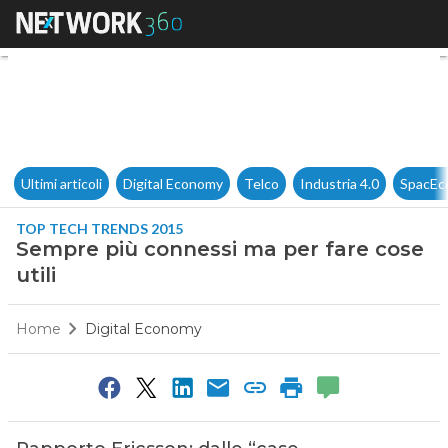
Sempre più connessi ma per fa
Ultimi articoli
Digital Economy
Telco
Industria 4.0
SpacEc
TOP TECH TRENDS 2015
Sempre più connessi ma per fare cose
utili
Home
Digital Economy