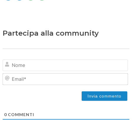
Partecipa alla community
N
Em
0
COMMENTI