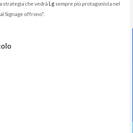
va strategia che vedrà
Lg
sempre più protagonista nel
tal Signage offrono”.
colo