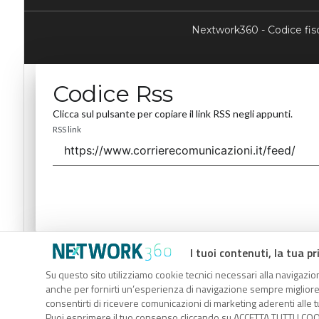
Nextwork360 - Codice fi
Codice Rss
Clicca sul pulsante per copiare il link RSS negli appunti.
RSS link
I tuoi contenuti, la tua pr
Codice Rss
Su questo sito utilizziamo cookie tecnici necessari alla navigazion
Clicca sul pulsante per copiare il link RSS negli appunti.
anche per fornirti un’esperienza di navigazione sempre migliore, p
RSS link
consentirti di ricevere comunicazioni di marketing aderenti alle tu
Puoi esprimere il tuo consenso cliccando su ACCETTA TUTTI I COO