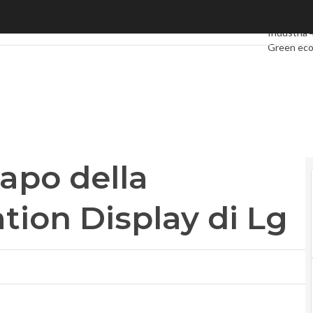
o della divisione Information Display di Lg
Ultimi artic
Industria 
Green ec
Videointe
Podcast
Pr
capo della
tion Display di Lg