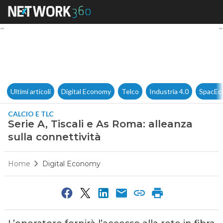
Serie A, Tiscali e As Roma: al
Ultimi articoli
Digital Economy
Telco
Industria 4.0
SpacEc
CALCIO E TLC
Serie A, Tiscali e As Roma: alleanza
sulla connettività
Home
Digital Economy