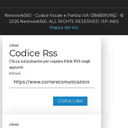
Nextwork360 - Codice fiscale e Partita IVA 13868590962 - ©
2026 Nextwork360. ALL RIGHTS RESERVED. ISP AWS
Mappa del sito
close
Codice Rss
Clicca sul pulsante per copiare il link RSS negli
appunti.
RSS link
COPIA LINK
close