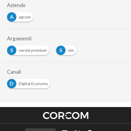
Aziende
A
agcom
Argomenti
S
S
servizi premium
sim
Canali
D
Digital Economy