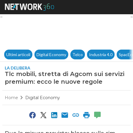
Tlc mobili, stretta di Agcom 
Ultimi articoli
Digital Economy
Telco
Industria 4.0
SpacEc
LA DELIBERA
Tlc mobili, stretta di Agcom sui servizi
premium: ecco le nuove regole
Home
Digital Economy