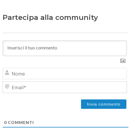
Partecipa alla community
N
Em
0
COMMENTI