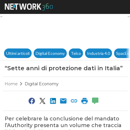
“Sette anni di protezione dati i
Ultimi articoli
Digital Economy
Telco
Industria 4.0
SpacEc
“Sette anni di protezione dati in Italia”
Home
Digital Economy
Per celebrare la conclusione del mandato
l’Authority presenta un volume che traccia