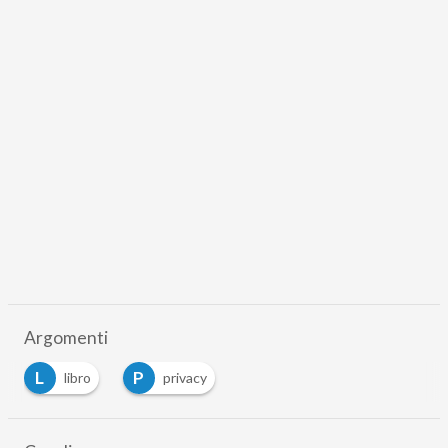
Argomenti
L
P
libro
privacy