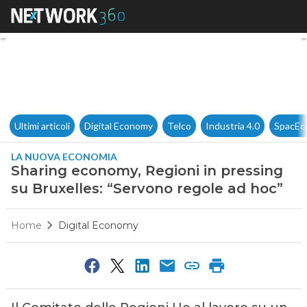
Sharing economy, Regioni in p
Ultimi articoli
Digital Economy
Telco
Industria 4.0
SpacEc
LA NUOVA ECONOMIA
Sharing economy, Regioni in pressing
su Bruxelles: “Servono regole ad hoc”
Home
Digital Economy