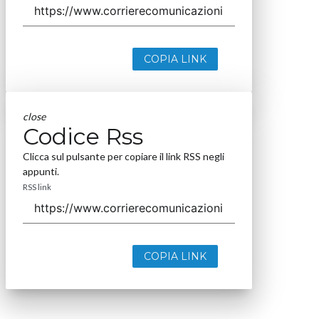
COPIA LINK
close
Codice Rss
Clicca sul pulsante per copiare il link RSS negli
appunti.
RSS link
COPIA LINK