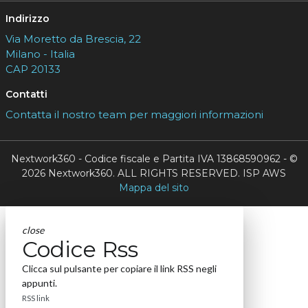
Indirizzo
Via Moretto da Brescia, 22
Milano - Italia
CAP 20133
Contatti
Contatta il nostro team per maggiori informazioni
Nextwork360 - Codice fiscale e Partita IVA 13868590962 - ©
2026 Nextwork360. ALL RIGHTS RESERVED. ISP AWS
Mappa del sito
close
Codice Rss
Clicca sul pulsante per copiare il link RSS negli
appunti.
RSS link