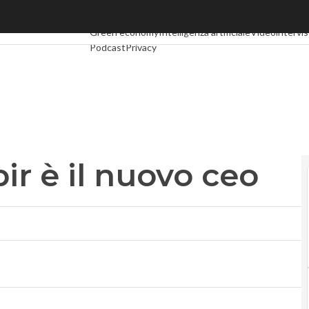
è il nuovo ceo
Ultimi articoli
Digital Economy
Telco
Industria 4.0
Sp
Green economy
Intelligenza artificiale
Videointervis
Podcast
Privacy
r è il nuovo ceo