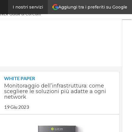
Aggiungi tra i preferiti su Google
I nostri servizi
acEconomy
PA Digitale
te
Le Guide di CorCom
WHITE PAPER
Monitoraggio dell’infrastruttura: come
scegliere le soluzioni più adatte a ogni
network
19 Giu 2023