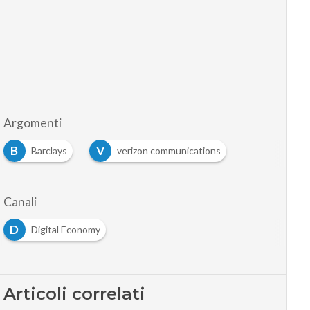
Argomenti
B
V
Barclays
verizon communications
Canali
D
Digital Economy
Articoli correlati