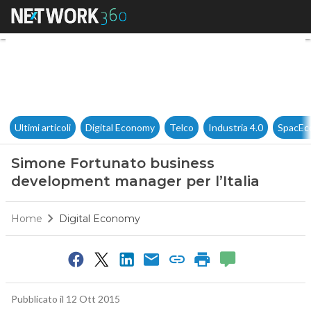
Simone Fortunato business de
Ultimi articoli
Digital Economy
Telco
Industria 4.0
SpacEc
Simone Fortunato business
development manager per l’Italia
Home
Digital Economy
Pubblicato il 12 Ott 2015