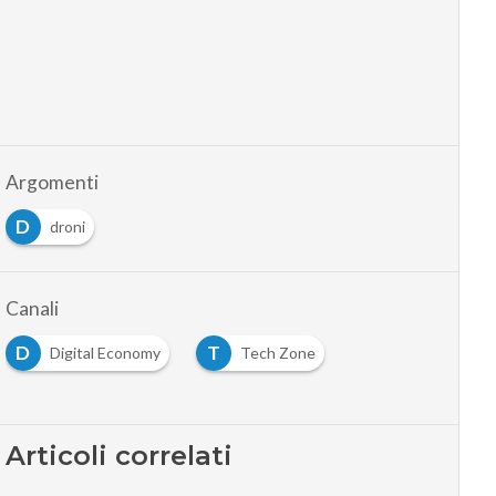
Argomenti
D
droni
Canali
D
T
Digital Economy
Tech Zone
Articoli correlati