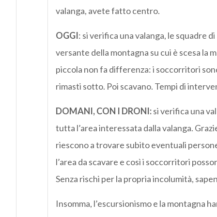
valanga, avete fatto centro.
OGGI
: si verifica una valanga, le squadre d
versante della montagna su cui è scesa la m
piccola non fa differenza: i soccorritori son
rimasti sotto. Poi scavano. Tempi di interven
DOMANI, CON I DRONI:
si verifica una va
tutta l’area interessata dalla valanga. Graz
riescono a trovare subito eventuali person
l’area da scavare e così i soccorritori posso
Senza rischi per la propria incolumità, sa
Insomma, l’escursionismo e la montagna hann