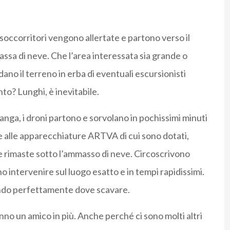
i soccorritori vengono allertate e partono verso il
assa di neve. Che l’area interessata sia grande o
dano il terreno in erba di eventuali escursionisti
to? Lunghi, è inevitabile.
langa, i droni partono e sorvolano in pochissimi minuti
ie alle apparecchiature ARTVA di cui sono dotati,
e rimaste sotto l’ammasso di neve. Circoscrivono
no intervenire sul luogo esatto e in tempi rapidissimi.
pendo perfettamente dove scavare.
o un amico in più. Anche perché ci sono molti altri