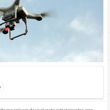
i
mbrano arrivare da un pianeta extraterrestre, non