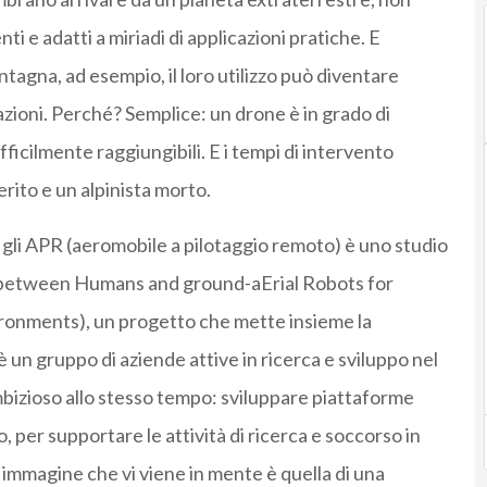
ti e adatti a miriadi di applicazioni pratiche. E
agna, ad esempio, il loro utilizzo può diventare
zioni. Perché? Semplice: un drone è in grado di
fficilmente raggiungibili. E i tempi di intervento
erito e un alpinista morto.
 gli APR (aeromobile a pilotaggio remoto) è uno studio
 between Humans and ground-aErial Robots for
vironments), un progetto che mette insieme la
 un gruppo di aziende attive in ricerca e sviluppo nel
mbizioso allo stesso tempo: sviluppare piattaforme
o, per supportare le attività di ricerca e soccorso in
ma immagine che vi viene in mente è quella di una