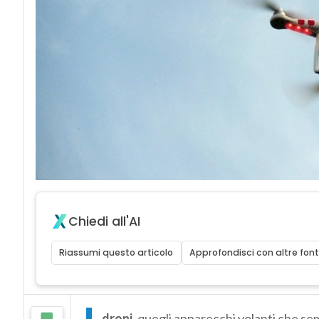
Chiedi all'AI
Riassumi questo articolo
Approfondisci con altre font
droni,
quegli apparecchi volanti che se