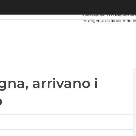
a, arrivano i droni salva-uomo
Ultimi articoli
Digital Econom
SpacEconomy
PA Digitale
Gr
Intelligenza artificiale
Videoi
Le Guide di CorCom
Podcast
na, arrivano i
o