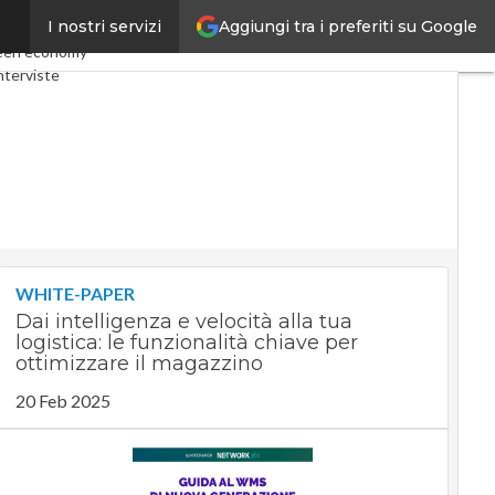
Aggiungi tra i preferiti su Google
I nostri servizi
y
Telco
Industria 4.0
een economy
nterviste
Privacy
WHITE-PAPER
Dai intelligenza e velocità alla tua
logistica: le funzionalità chiave per
ottimizzare il magazzino
20 Feb 2025