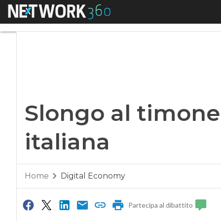
Menu
Slongo al timone de
Slongo al timone
italiana
Home
Digital Economy
Partecipa al dibattito
0