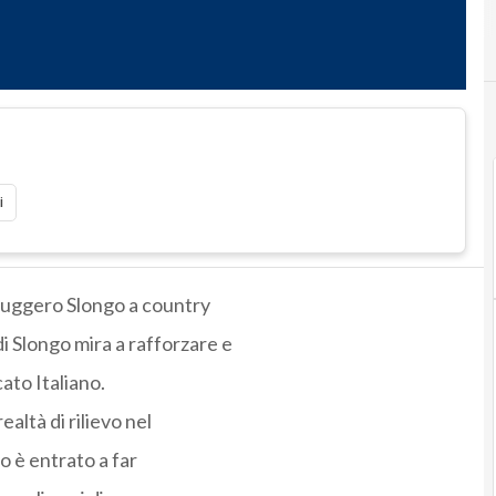
i
 Ruggero Slongo a country
di Slongo mira a rafforzare e
ato Italiano.
altà di rilievo nel
 è entrato a far