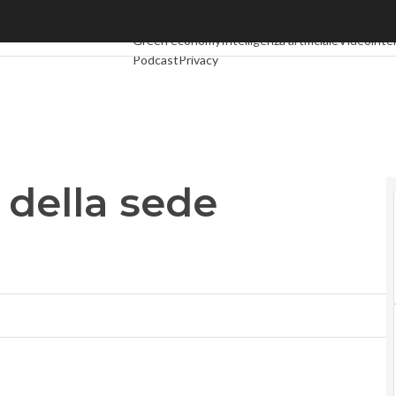
lla sede italiana
Ultimi articoli
Digital Economy
Telco
Industria 4.0
Green economy
Intelligenza artificiale
Videointe
Podcast
Privacy
 della sede