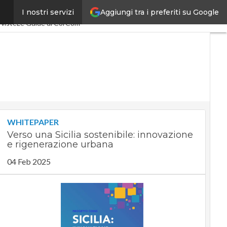
Aggiungi tra i preferiti su Google
I nostri servizi
SpacEconomy
PA Digitale
rviste
Le Guide di CorCom
WHITEPAPER
Verso una Sicilia sostenibile: innovazione
e rigenerazione urbana
04 Feb 2025