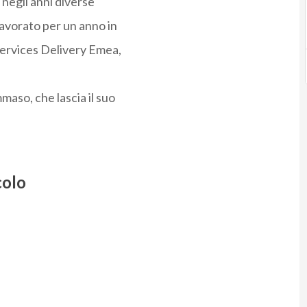
negli anni diverse
lavorato per un anno in
Services Delivery Emea,
aso, che lascia il suo
colo