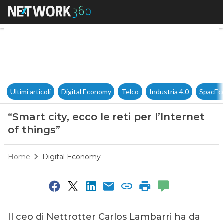
“Smart city, ecco le reti per l’
Ultimi articoli
Digital Economy
Telco
Industria 4.0
SpacEc
“Smart city, ecco le reti per l’Internet
of things”
Home
Digital Economy
Il ceo di Nettrotter Carlos Lambarri ha da