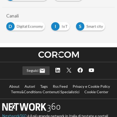
Canali
D
I
S
Digital Economy
IoT
Smart city
Seguici
About
Autori
Tags
Rss Feed
Privacy e Cookie Policy
Terms&Conditions Contenuti Specialistici
Cookie Center
Nextwork360
è il più grande network in Italia di testate e portali