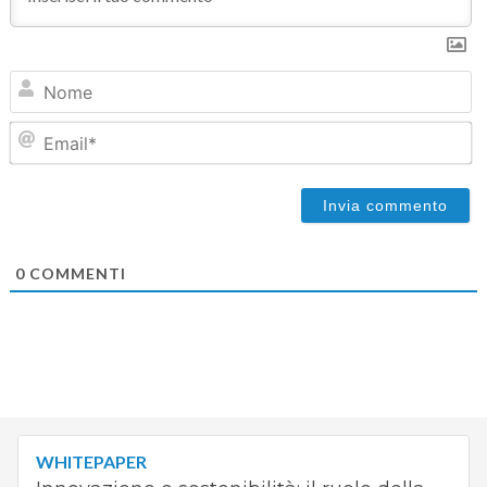
N
Em
0
COMMENTI
WHITEPAPER