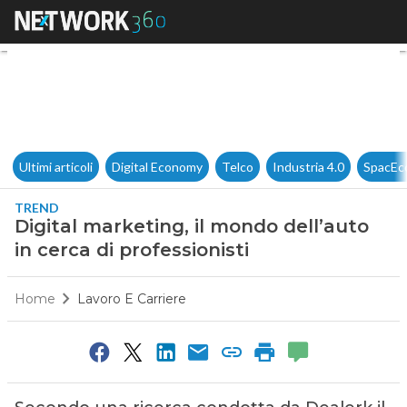
Digital marketing, il mondo de
Ultimi articoli
Digital Economy
Telco
Industria 4.0
SpacEc
TREND
Digital marketing, il mondo dell’auto
in cerca di professionisti
Home
Lavoro E Carriere