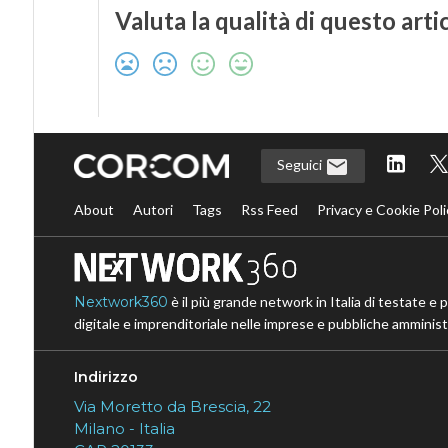
Valuta la qualità di questo arti
Seguici
About
Autori
Tags
Rss Feed
Privacy e Cookie Poli
Nextwork360
è il più grande network in Italia di testate e 
digitale e imprenditoriale nelle imprese e pubbliche amministr
Indirizzo
Via Moretto da Brescia, 22
Milano - Italia