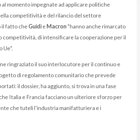
ono al momento impegnate ad applicare politiche
la competitività e del rilancio del settore
 il fatto che
Guidi
e
Macron
“hanno anche rimarcato
o competitività, di intensificare la cooperazione per il
o Ue”.
ne ringraziato il suo interlocutore per il continuo e
rogetto di regolamento comunitario che prevede
rtati: il dossier, ha aggiunto, si trova in una fase
he Italia e Francia facciano un ulteriore sforzo per
e che tuteli l’industria manifatturiera e i