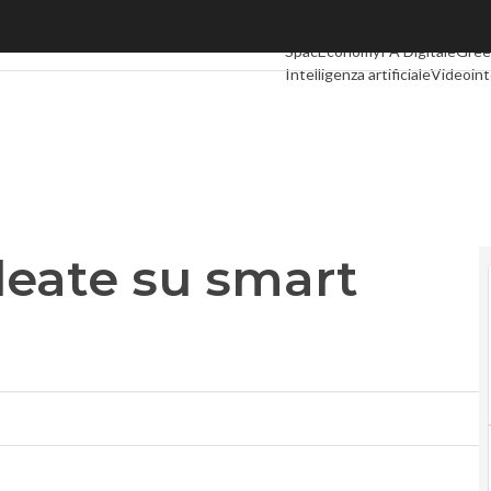
eate su smart grid e smart city
Ultimi articoli
Digital Economy
T
SpacEconomy
PA Digitale
Gree
Intelligenza artificiale
Videoint
Podcast
Privacy
lleate su smart