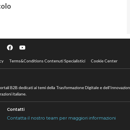
colo
cy
Terms&Conditions Contenuti Specialistici
Cookie Center
portali B2B dedicati ai temi della Trasformazione Digitale e dell’Innovazio
azioni italiane.
Contatti
Contatta il nostro team per maggiori informazioni