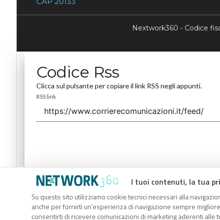
CAP 20133
Nextwork360 - Codice fi
Codice Rss
Clicca sul pulsante per copiare il link RSS negli appunti.
RSS link
I tuoi contenuti, la tua pr
Codice Rss
Su questo sito utilizziamo cookie tecnici necessari alla navigazion
Clicca sul pulsante per copiare il link RSS negli appunti.
anche per fornirti un’esperienza di navigazione sempre migliore, p
RSS link
consentirti di ricevere comunicazioni di marketing aderenti alle tu