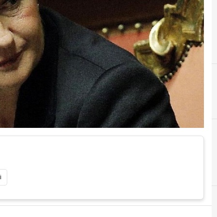
E
Emmanuel Macron
i