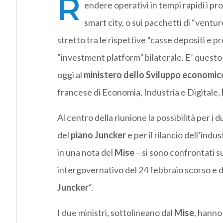
R
endere operativi in tempi rapidi i pro
smart city, o sui pacchetti di “ventur
stretto tra le rispettive “casse depositi e 
“investment platform” bilaterale. E’ questo 
oggi al
ministero dello Sviluppo economic
francese di Economia, Industria e Digitale,
Al centro della riunione la possibilità per i
del
piano Juncker
e per il rilancio dell’indu
in una nota del
Mise
– si sono confrontati su
intergovernativo del 24 febbraio scorso e d
Juncker
“.
I due ministri, sottolineano dal
Mise
, hanno