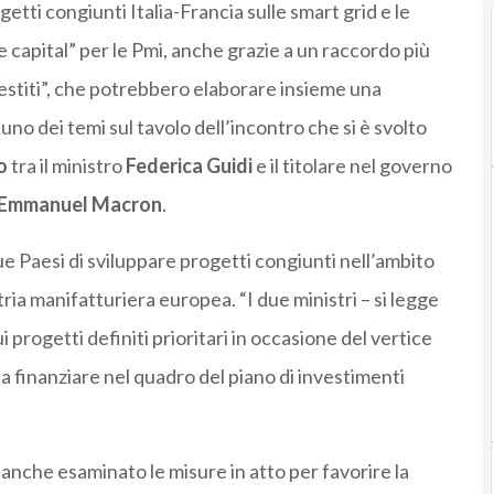
getti congiunti Italia-Francia sulle smart grid e le
e capital” per le Pmi, anche grazie a un raccordo più
prestiti”, che potrebbero elaborare insieme una
uno dei temi sul tavolo dell’incontro che si è svolto
o
tra il ministro
Federica Guidi
e il titolare nel governo
Emmanuel Macron
.
 due Paesi di sviluppare progetti congiunti nell’ambito
stria manifatturiera europea. “I due ministri – si legge
i progetti definiti prioritari in occasione del vertice
a finanziare nel quadro del piano di investimenti
 anche esaminato le misure in atto per favorire la