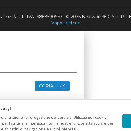
scale e Partita IVA 13868590962 - © 2026 Nextwork360. ALL 
Mappa del sito
COPIA LINK
ivacy!
e e funzionali all’erogazione del servizio. Utilizziamo i cookie
er facilitare le interazioni con le nostre funzionalità social e per
e abitudini di navigazione e ai tuoi interessi.