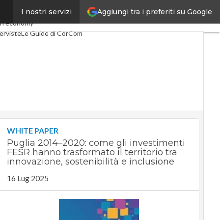
Aggiungi tra i preferiti su Google
I nostri servizi
elco
Industria 4.0
n economy
erviste
Le Guide di CorCom
WHITE PAPER
Puglia 2014–2020: come gli investimenti
FESR hanno trasformato il territorio tra
innovazione, sostenibilità e inclusione
16 Lug 2025