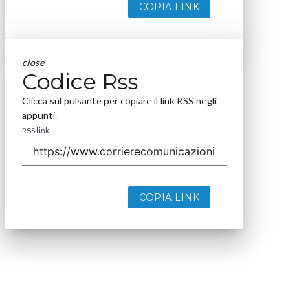
COPIA LINK
close
Codice Rss
Clicca sul pulsante per copiare il link RSS negli
appunti.
RSS link
COPIA LINK