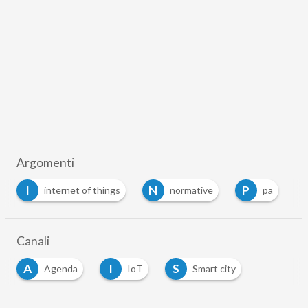
Argomenti
I
N
P
internet of things
normative
pa
Canali
A
I
S
Agenda
IoT
Smart city