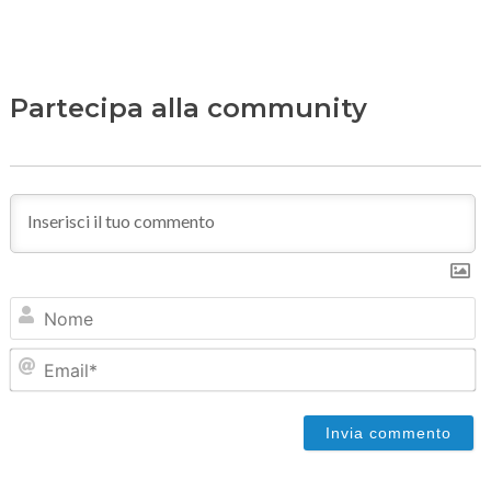
Partecipa alla community
N
Em