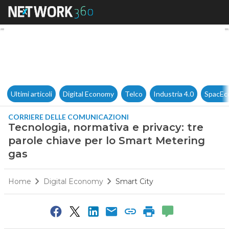
Tecnologia, normativa e priva
Ultimi articoli
Digital Economy
Telco
Industria 4.0
SpacEc
CORRIERE DELLE COMUNICAZIONI
Tecnologia, normativa e privacy: tre
parole chiave per lo Smart Metering
gas
Home
Digital Economy
Smart City