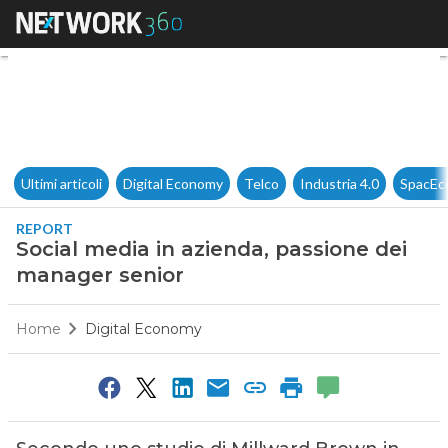
Social media in azienda, pas
Ultimi articoli
Digital Economy
Telco
Industria 4.0
SpacEc
REPORT
Social media in azienda, passione dei
manager senior
Home
Digital Economy