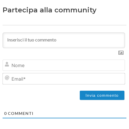
Partecipa alla community
N
Em
0
COMMENTI