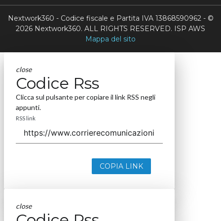
Nextwork360 - Codice fiscale e Partita IVA 13868590962 - ©
2026 Nextwork360. ALL RIGHTS RESERVED. ISP AWS
Mappa del sito
close
Codice Rss
Clicca sul pulsante per copiare il link RSS negli
appunti.
RSS link
COPIA LINK
close
Codice Rss