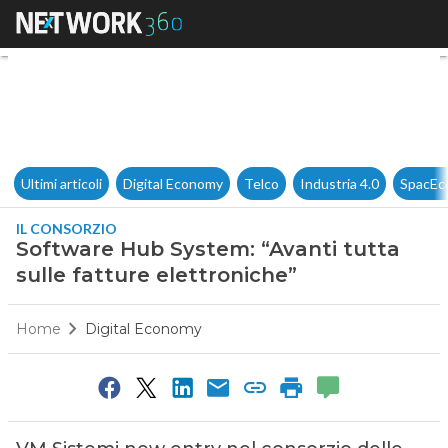
Software Hub System: “Avanti t
Ultimi articoli
Digital Economy
Telco
Industria 4.0
SpacEc
IL CONSORZIO
Software Hub System: “Avanti tutta
sulle fatture elettroniche”
Home
Digital Economy