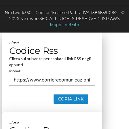
Nextwork360 - Codice fiscale e Partita IVA 13868590962 - ©
2026 Nextwork360. ALL RIGHTS RESERVED. ISP AWS
Mappa del sito
close
Codice Rss
Clicca sul pulsante per copiare il link RSS negli
appunti.
RSS link
COPIA LINK
close