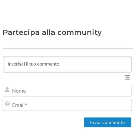
Partecipa alla community
N
Em