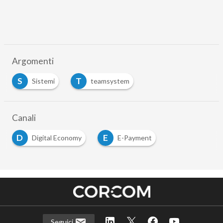
Argomenti
S
T
Sistemi
teamsystem
Canali
D
E
Digital Economy
E-Payment
Seguici