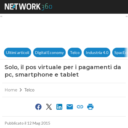
Solo, il pos virtuale per i pa
Ultimi articoli
Digital Economy
Telco
Industria 4.0
SpacEc
Solo, il pos virtuale per i pagamenti da
pc, smartphone e tablet
Home
Telco
Pubblicato il 12 Mag 2015