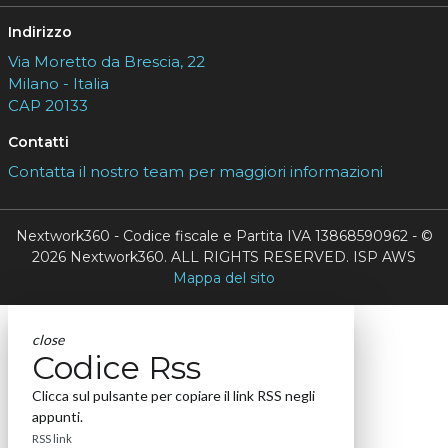
Indirizzo
Via Moretto da Brescia, 22
Milano - Italia
CAP 20133
Contatti
Contatta il nostro team per maggiori informazioni
Nextwork360 - Codice fiscale e Partita IVA 13868590962 - ©
2026 Nextwork360. ALL RIGHTS RESERVED. ISP AWS
Mappa del sito
close
Codice Rss
Clicca sul pulsante per copiare il link RSS negli
appunti.
RSS link