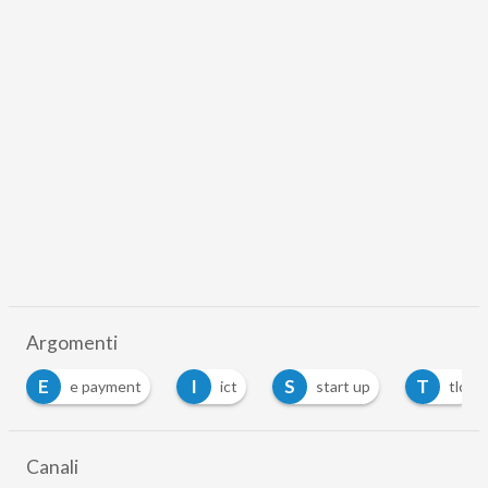
Argomenti
E
I
S
T
e payment
ict
start up
tlc
Canali