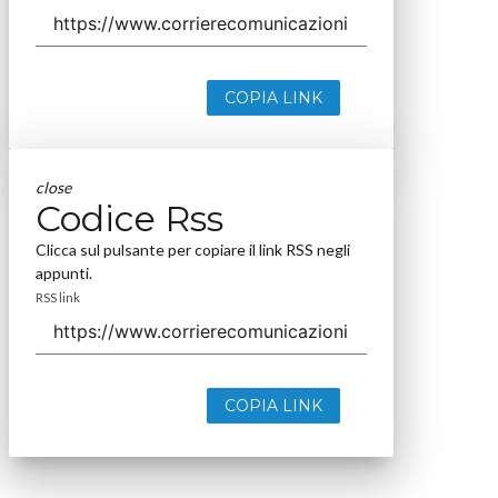
COPIA LINK
close
Codice Rss
Clicca sul pulsante per copiare il link RSS negli
appunti.
RSS link
COPIA LINK