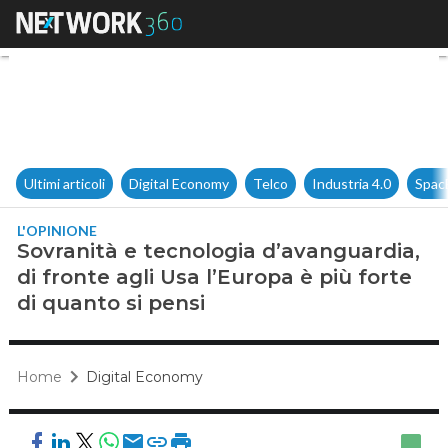
Sovranità e tecnologia d’avang
Ultimi articoli
Digital Economy
Telco
Industria 4.0
Spac
L'OPINIONE
Sovranità e tecnologia d’avanguardia,
di fronte agli Usa l’Europa è più forte
di quanto si pensi
Home
Digital Economy