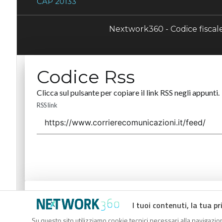
CAP 20133
Nextwork360 - Codice fisca
Codice Rss
Clicca sul pulsante per copiare il link RSS negli appunti.
RSS link
Codice Rss
I tuoi contenuti, la tua pr
Clicca sul pulsante per copiare il link RSS negli appunti.
Su questo sito utilizziamo cookie tecnici necessari alla navigazion