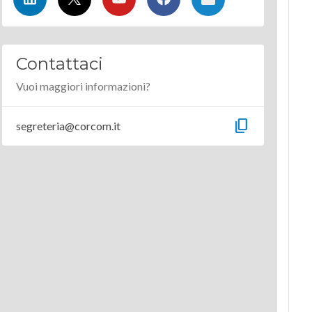
Contattaci
Vuoi maggiori informazioni?
content_copy
segreteria@corcom.it