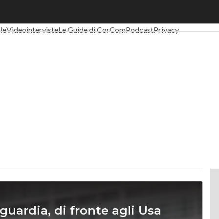
al Economy
Telco
Industria 4.0
SpacEconomy
PA Digitale
Green eco
ale
Videointerviste
Le Guide di CorCom
Podcast
Privacy
guardia, di fronte agli Usa