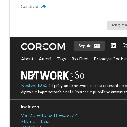
Condividi
Pagina 
Seguici
About
Autori
Tags
Rss Feed
Privacy e Cookie
Nextwork360
è il più grande network in Italia di testate e 
digitale e imprenditoriale nelle imprese e pubbliche amministr
Indirizzo
Via Moretto da Brescia, 22
Milano - Italia