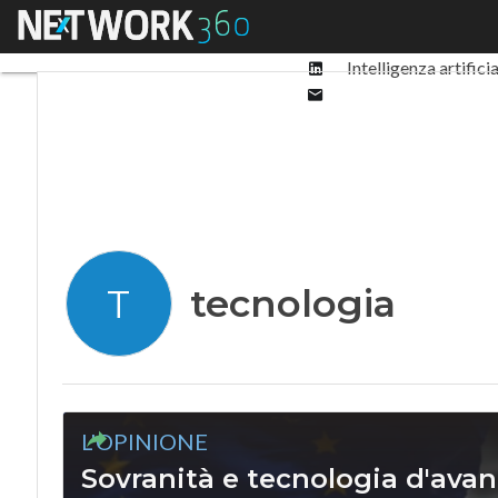
Facebook
Menu
Ultimi articoli
Digit
Twitter
Linkedin
Intelligenza artifici
Email
tecnologia
T
L'OPINIONE
Sovranità e tecnologia d'avan