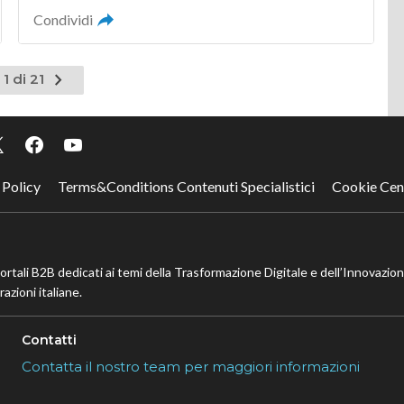
Condividi
Pagina
1 di 21
successiva
 Policy
Terms&Conditions Contenuti Specialistici
Cookie Cen
portali B2B dedicati ai temi della Trasformazione Digitale e dell’Innovazio
azioni italiane.
Contatti
Contatta il nostro team per maggiori informazioni