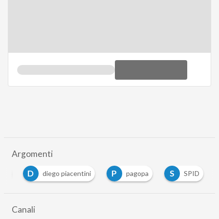
Argomenti
C
D
P
città
comuni
diego piacentini
pagopa
Canali