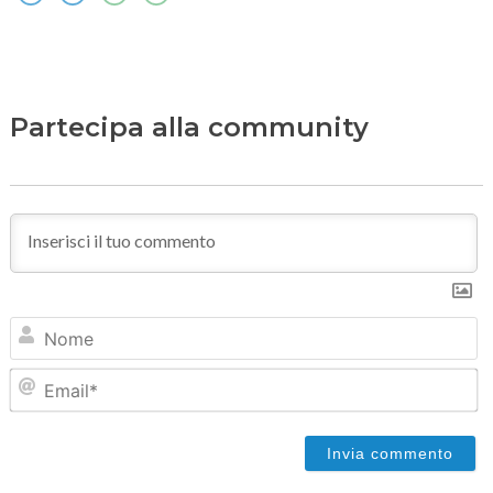
Partecipa alla community
N
Em