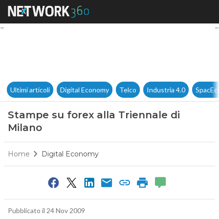
Stampe su forex alla Triennal
Ultimi articoli
Digital Economy
Telco
Industria 4.0
SpacEc
Stampe su forex alla Triennale di
Milano
Home
Digital Economy
Pubblicato il 24 Nov 2009