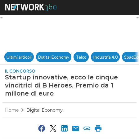
Startup innovative, ecco le ci
Ultimi articoli
Digital Economy
Telco
Industria 4.0
SpacEc
IL CONCORSO
Startup innovative, ecco le cinque
vincitrici di B Heroes. Premio da 1
milione di euro
Home
Digital Economy