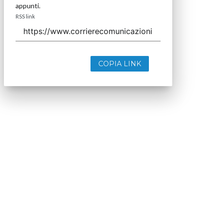
appunti.
RSS link
COPIA LINK