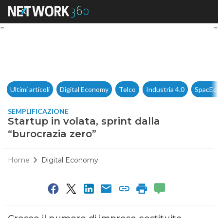
Startup in volata, sprint dalla
Ultimi articoli
Digital Economy
Telco
Industria 4.0
SpacEc
SEMPLIFICAZIONE
Startup in volata, sprint dalla
“burocrazia zero”
Home
Digital Economy