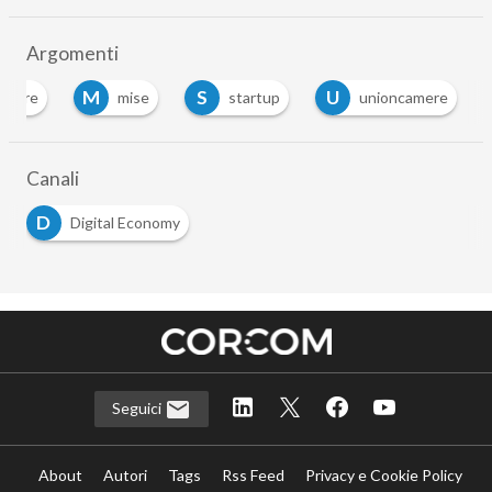
Argomenti
M
S
U
amere
mise
startup
unioncamere
Canali
D
Digital Economy
Seguici
About
Autori
Tags
Rss Feed
Privacy e Cookie Policy