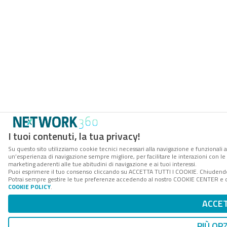
I tuoi contenuti, la tua privacy!
Su questo sito utilizziamo cookie tecnici necessari alla navigazione e funzionali a
un’esperienza di navigazione sempre migliore, per facilitare le interazioni con le 
marketing aderenti alle tue abitudini di navigazione e ai tuoi interessi.
Puoi esprimere il tuo consenso cliccando su ACCETTA TUTTI I COOKIE. Chiudendo 
Potrai sempre gestire le tue preferenze accedendo al nostro COOKIE CENTER e otte
COOKIE POLICY
.
ACCE
PIÙ OP