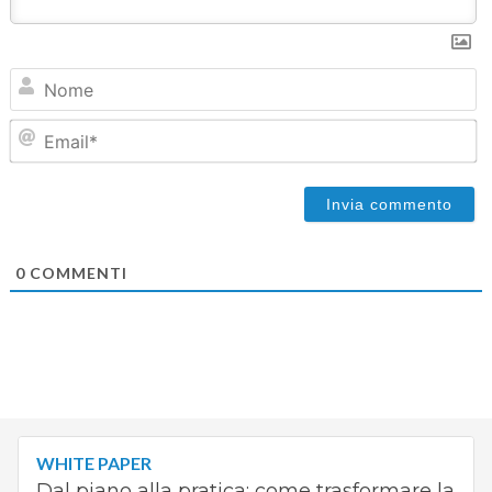
N
Em
0
COMMENTI
WHITE PAPER
Dal piano alla pratica: come trasformare la