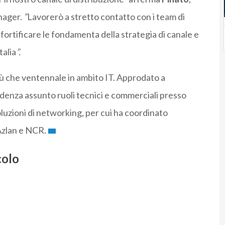
nager.
“
Lavorerò a stretto contatto con i team di
 fortificare le fondamenta della strategia di canale e
talia
”.
ù che ventennale in ambito IT. Approdato a
denza assunto ruoli tecnici e commerciali presso
oluzioni di networking, per cui ha coordinato
Azlan e NCR.
colo