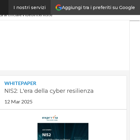
Aggiungi tra i preferiti su Google
I nostri servizi
dustria 4.0
SpacEconomy
a artificiale
Videointerviste
WHITEPAPER
NIS2: L'era della cyber resilienza
12 Mar 2025