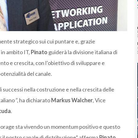
ente strategico sui cui puntare e, grazie
in ambito IT,
Pinato
guiderà la divisione italiana di
to e crescita, con l’obiettivo di sviluppare e
otenzialità del canale.
successi nella costruzione e nella crescita delle
taliano
”
, ha dichiarato
Markus Walcher
, Vice
cuda
.
o storage sta vivendo un momentum positivo e questo
il nostro canale di distribuzione” afferma
Pinato
,