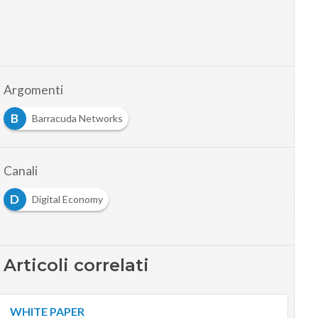
Argomenti
B
Barracuda Networks
Canali
D
Digital Economy
Articoli correlati
WHITE PAPER