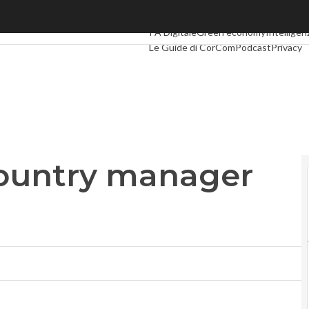
try manager per l’Italia
Ultimi articoli
Digital Economy
Telco
In
PA Digitale
Green economy
Intelligenz
Le Guide di CorCom
Podcast
Privacy
country manager