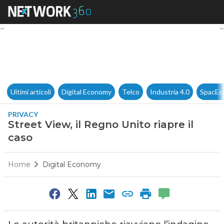
Street View, il Regno Unito ria
Ultimi articoli
Digital Economy
Telco
Industria 4.0
SpacEc
PRIVACY
Street View, il Regno Unito riapre il
caso
Home
Digital Economy