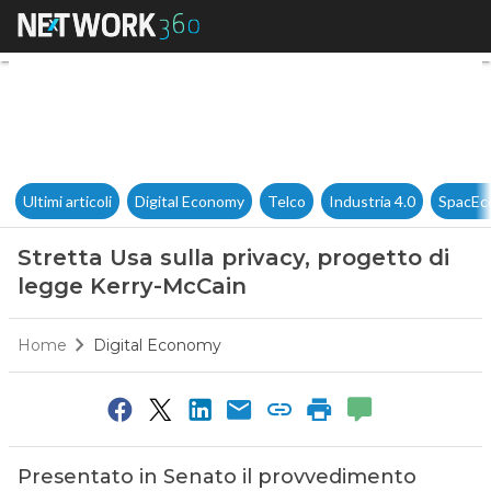
Stretta Usa sulla privacy, pro
Ultimi articoli
Digital Economy
Telco
Industria 4.0
SpacEc
Stretta Usa sulla privacy, progetto di
legge Kerry-McCain
Home
Digital Economy
Presentato in Senato il provvedimento