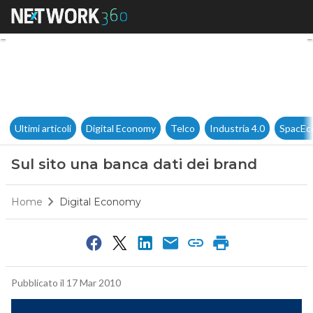
Sul sito una banca dati dei b
Ultimi articoli
Digital Economy
Telco
Industria 4.0
SpacEc
Sul sito una banca dati dei brand
Home
Digital Economy
Pubblicato il 17 Mar 2010