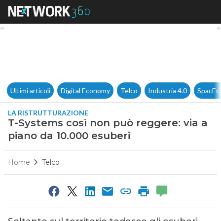
T-Systems così non può regger
Ultimi articoli
Digital Economy
Telco
Industria 4.0
SpacEc
LA RISTRUTTURAZIONE
T-Systems così non può reggere: via a
piano da 10.000 esuberi
Home
Telco