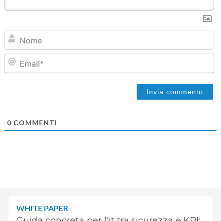
N
Em
0
COMMENTI
WHITE PAPER
Guida concreta per l'it tra sicurezza e KPI: