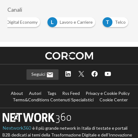
Canali
D
L
T
Digital Economy
Lavoro e Carriere
Telco
Seguici
About
Autori
Tags
Rss Feed
Privacy e Cookie Policy
Terms&Conditions Contenuti Specialistici
Cookie Center
Nextwork360
è il più grande network in Italia di testate e portali
B2B dedicati ai temi della Trasformazione Digitale e dell’Innovazione