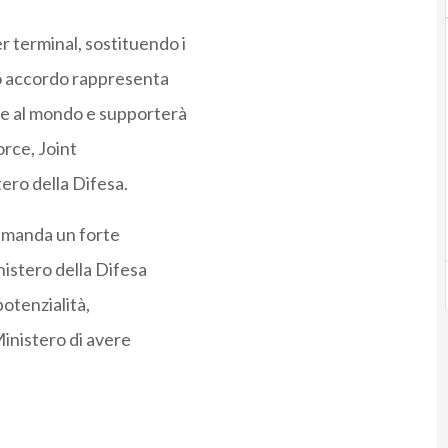
 terminal, sostituendo i
to accordo rappresenta
re al mondo e supporterà
orce, Joint
ero della Difesa.
 manda un forte
nistero della Difesa
potenzialità,
Ministero di avere