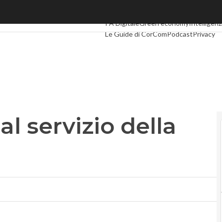
 servizio della Difesa Uk
Ultimi articoli
Digital Economy
Telco
Ind
PA Digitale
Green economy
Intelligenza
Le Guide di CorCom
Podcast
Privacy
al servizio della