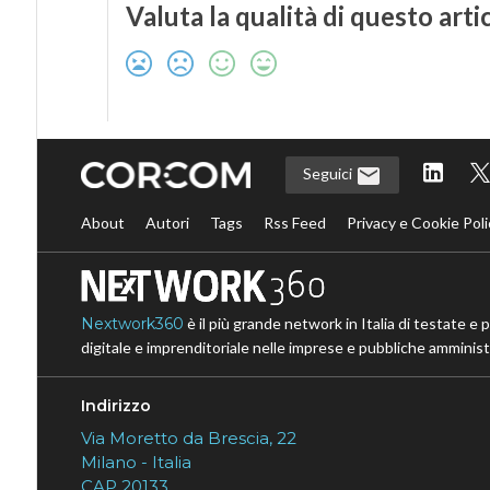
Valuta la qualità di questo arti
Seguici
About
Autori
Tags
Rss Feed
Privacy e Cookie Poli
Nextwork360
è il più grande network in Italia di testate e 
digitale e imprenditoriale nelle imprese e pubbliche amministr
Indirizzo
Via Moretto da Brescia, 22
Milano - Italia
CAP 20133