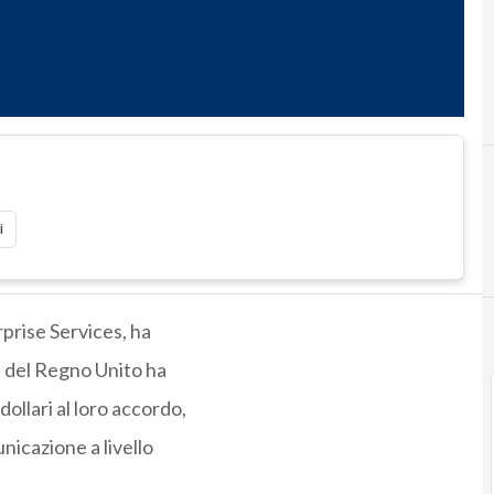
i
prise Services, ha
a del Regno Unito ha
ollari al loro accordo,
unicazione a livello