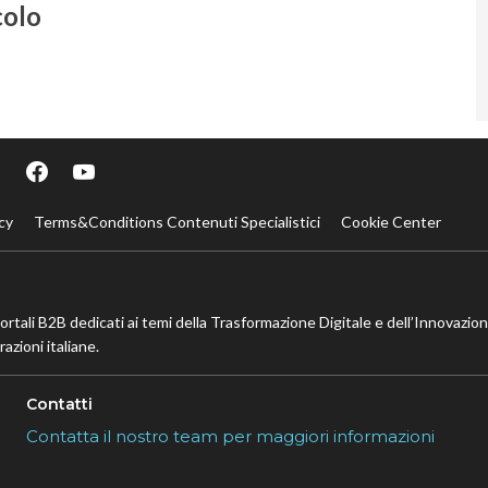
colo
cy
Terms&Conditions Contenuti Specialistici
Cookie Center
portali B2B dedicati ai temi della Trasformazione Digitale e dell’Innovazio
azioni italiane.
Contatti
Contatta il nostro team per maggiori informazioni