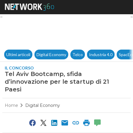
Tel Aviv Bootcamp, sfida d’inn
Ultimi articoli
Digital Economy
Telco
Industria 4.0
SpacEc
IL CONCORSO
Tel Aviv Bootcamp, sfida
d’innovazione per le startup di 21
Paesi
Home
Digital Economy