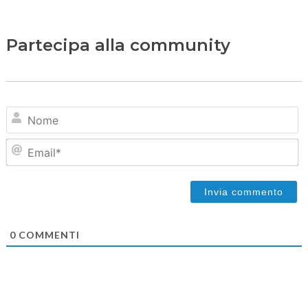
Partecipa alla community
N
Em
0
COMMENTI