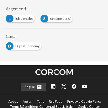
Argomenti
L
S
luiss enlabs
stefano parisi
…
Canali
D
Digital Economy
Seguici
About
Autori
Tags
Rss Feed
Privacy e Cookie Policy
Terms&Conditions Contenuti Specialistici
Cookie Center