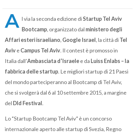
A
l via la seconda edizione di
Startup Tel Aviv
Bootcamp
, organizzato dal
ministero degli
Affari esteri israeliano
,
Google Israel
, la città di
Tel
Aviv
e
Campus Tel Aviv
. Il contest è promosso in
Italia dall’
Ambasciata d’Israele
e da
Luiss Enlabs
– la
fabbrica delle startup
. Le migliori startup di 21 Paesi
del mondo parteciperanno al Bootcamp di Tel Aviv,
che si svolgerà dal 6 al 10 settembre 2015, a margine
del
Dld Festival
.
Lo “Startup Bootcamp Tel Aviv” è un concorso
internazionale aperto alle startup di Svezia, Regno