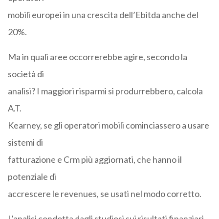
mobili europei in una crescita dell’Ebitda anche del
20%.
Ma in quali aree occorrerebbe agire, secondo la
società di
analisi? I maggiori risparmi si produrrebbero, calcola
A.T.
Kearney, se gli operatori mobili cominciassero a usare
sistemi di
fatturazione e Crm più aggiornati, che hanno il
potenziale di
accrescere le revenues, se usati nel modo corretto.
L’analisi condotta dagli studiosi sui risultati finanziari