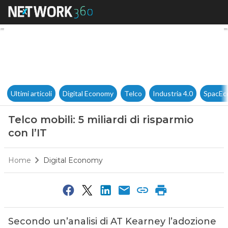
Telco mobili: 5 miliardi di risp
Ultimi articoli
Digital Economy
Telco
Industria 4.0
SpacEc
Telco mobili: 5 miliardi di risparmio
con l’IT
Home
Digital Economy
Secondo un’analisi di AT Kearney l’adozione