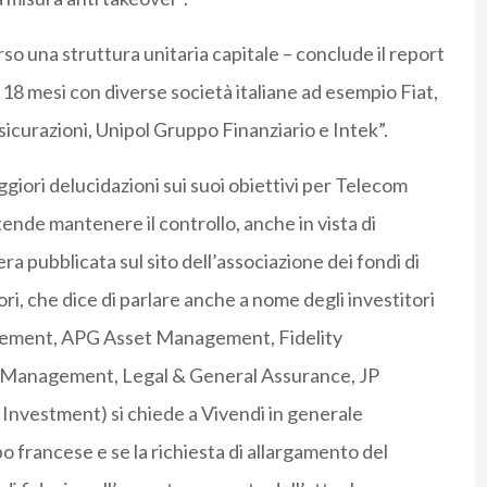
rso una struttura unitaria capitale – conclude il report
mi 18 mesi con diverse società italiane ad esempio Fiat,
ssicurazioni, Unipol Gruppo Finanziario e Intek”.
giori delucidazioni sui suoi obiettivi per Telecom
intende mantenere il controllo, anche in vista di
era pubblicata sul sito dell’associazione dei fondi di
i, che dice di parlare anche a nome degli investitori
agement, APG Asset Management, Fidelity
t Management, Legal & General Assurance, JP
nvestment) si chiede a Vivendi in generale
po francese e se la richiesta di allargamento del