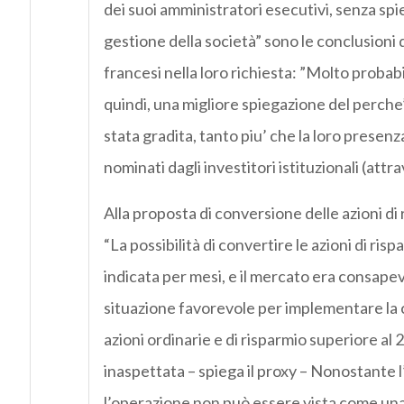
dei suoi amministratori esecutivi, senza sp
gestione della società” sono le conclusioni 
francesi nella loro richiesta: ”Molto proba
quindi, una migliore spiegazione del perche
stata gradita, tanto piu’ che la loro presen
nominati dagli investitori istituzionali (att
Alla proposta di conversione delle azioni di 
“La possibilità di convertire le azioni di ri
indicata per mesi, e il mercato era consapevo
situazione favorevole per implementare la 
azioni ordinarie e di risparmio superiore al 
inaspettata – spiega il proxy – Nonostante 
l’operazione non può essere vista come una