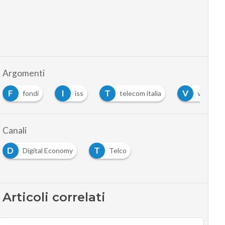
Argomenti
I
T
V
ondi
iss
telecom italia
vivendi
Canali
D
T
Digital Economy
Telco
Articoli correlati