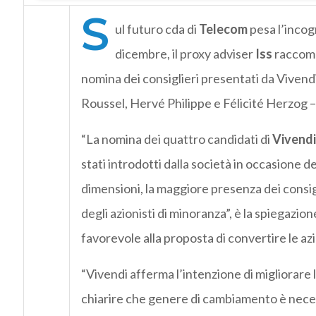
S
ul futuro cda di
Telecom
pesa l’incog
dicembre, il proxy adviser
Iss
raccoma
nomina dei consiglieri presentati da Vivend
Roussel, Hervé Philippe e Félicité Herzog 
“La nomina dei quattro candidati di
Vivend
stati introdotti dalla società in occasione de
dimensioni, la maggiore presenza dei consig
degli azionisti di minoranza”, è la spiegazion
favorevole alla proposta di convertire le azi
“Vivendi afferma l’intenzione di migliorare l
chiarire che genere di cambiamento è neces