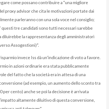
iegare come possano contribuire a “una migliore
del proxy advisor che cita le motivazioni portate dai
bilmente parleranno con una sola voce nel consiglio;
’ questi tre candidati sono tutti necessari sarebbe
za diluirebbe la rappresentanza degli amministratori
raverso Assogestioni)”.
risparmio invece Iss dà un’indicazione di voto a favore.
sparmio in azioni ordinarie era stata pubblicamente
le del fatto che la società era in attesa di una
conversione (ad esempio, un aumento dello sconto tra
20 per cento) anche se poi la decisione è arrivata
l’impatto altamente diluitivo di questa conversione,
 misura anti takeover”.