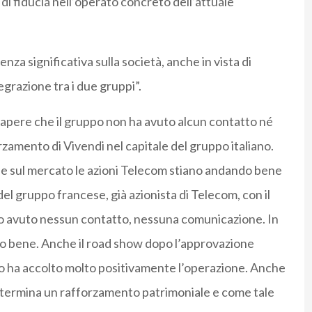
i fiducia nell’operato concreto dell’attuale
nza significativa sulla società, anche in vista di
egrazione tra i due gruppi”.
 sapere che il gruppo non ha avuto alcun contatto né
zamento di Vivendi nel capitale del gruppo italiano.
che sul mercato le azioni Telecom stiano andando bene
 gruppo francese, già azionista di Telecom, con il
mo avuto nessun contatto, nessuna comunicazione. In
o bene. Anche il road show dopo l’approvazione
io ha accolto molto positivamente l’operazione. Anche
determina un rafforzamento patrimoniale e come tale