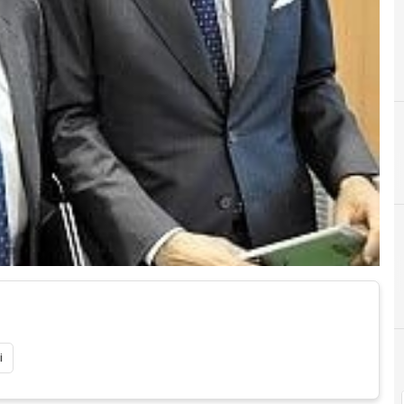
A
F
assemblea
f
i