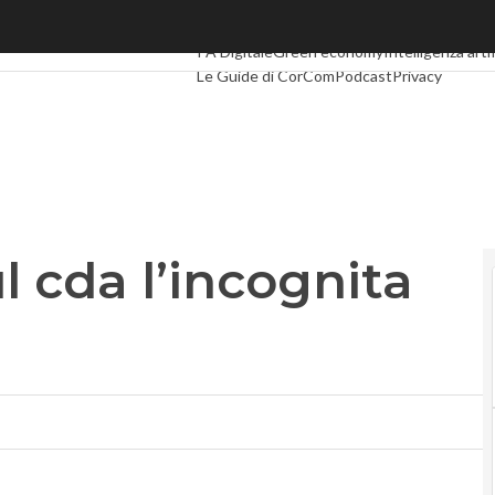
cda l’incognita fondi
Ultimi articoli
Digital Economy
Telco
Industri
PA Digitale
Green economy
Intelligenza artif
Le Guide di CorCom
Podcast
Privacy
l cda l’incognita