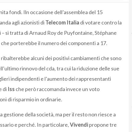
nita fondi. Iln occasione dell’assemblea del 15
nda agli azionisti di
Telecom Italia
di votare contro la
i – si tratta di Arnaud Roy de Puyfontaine, Stéphane
– che porterebbe il numero dei componenti a 17.
i
ribalterebbe alcuni dei positivi cambiamenti che sono
ll’ultimo rinnovo del cda, tra cui la riduzione delle sue
lieri indipendenti e l’aumento dei rappresentanti
e di
Iss
che però raccomanda invece un voto
oni di risparmio in ordinarie.
a gestione della società, ma per il resto non riesce a
sario e perché. In particolare,
Vivendi
propone tre